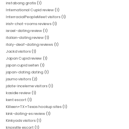
instabang gratis
(1)
International Cupid review
(1)
InterracialPeopleMeet visitors
(1)
irish-chat-rooms reviews
(1)
israel-dating review
(1)
italian-dating review
(1)
italy-deaf-dating reviews
(1)
Jackd visitors
(1)
Japan Cupid review
(1)
japan cupid seiten
(1)
japan-dating dating
(1)
jaumo visitors
(2)
jdate-inceleme visitors
(1)
kasidie review
(1)
kent escort
(1)
Killeen+TX+Texas hookup sites
(1)
kink-dating-es review
(1)
Kinkyads visitors
(1)
knoxville escort
(1)