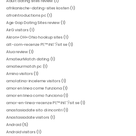
Adult dating sites review
(1)
afrikanische-dating-sites kosten
(1)
afrointroductions pc
(1)
Age Gap Dating Sites review
(1)
AirG visitors
(1)
Akron+OH+Ohio hookup sites
(1)
alt-com-recenze PЕ™ihlГЎsit se
(1)
Alua review
(1)
AmateurMatch dating
(1)
amateurmatch pc
(1)
Amino visitors
(1)
amolatina-inceleme visitors
(1)
amor en linea come funziona
(1)
amor en linea como funciona
(1)
amor-en-linea-recenze PЕ™ihlГЎsit se
(1)
anastasiadate sito di incontri
(1)
Anastasiadate visitors
(1)
Android
(5)
Android visitors
(1)