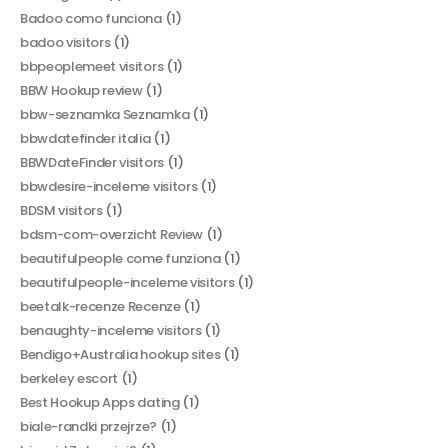
Badoo como funciona
(1)
badoo visitors
(1)
bbpeoplemeet visitors
(1)
BBW Hookup review
(1)
bbw-seznamka Seznamka
(1)
bbwdatefinder italia
(1)
BBWDateFinder visitors
(1)
bbwdesire-inceleme visitors
(1)
BDSM visitors
(1)
bdsm-com-overzicht Review
(1)
beautifulpeople come funziona
(1)
beautifulpeople-inceleme visitors
(1)
beetalk-recenze Recenze
(1)
benaughty-inceleme visitors
(1)
Bendigo+Australia hookup sites
(1)
berkeley escort
(1)
Best Hookup Apps dating
(1)
biale-randki przejrze?
(1)