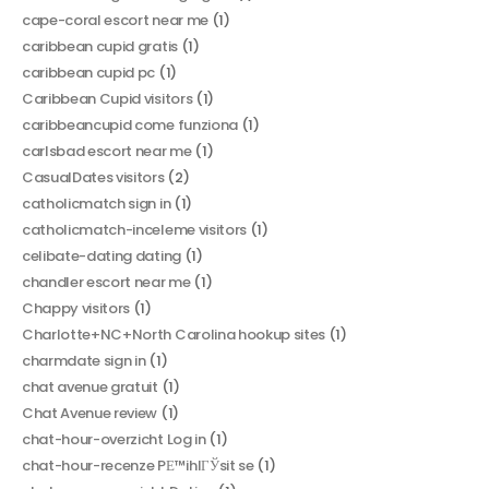
cape-coral escort near me
(1)
caribbean cupid gratis
(1)
caribbean cupid pc
(1)
Caribbean Cupid visitors
(1)
caribbeancupid come funziona
(1)
carlsbad escort near me
(1)
CasualDates visitors
(2)
catholicmatch sign in
(1)
catholicmatch-inceleme visitors
(1)
celibate-dating dating
(1)
chandler escort near me
(1)
Chappy visitors
(1)
Charlotte+NC+North Carolina hookup sites
(1)
charmdate sign in
(1)
chat avenue gratuit
(1)
Chat Avenue review
(1)
chat-hour-overzicht Log in
(1)
chat-hour-recenze PЕ™ihlГЎsit se
(1)