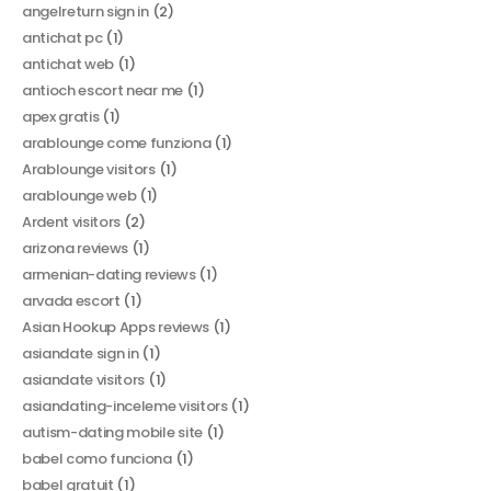
angelreturn sign in
(2)
antichat pc
(1)
antichat web
(1)
antioch escort near me
(1)
apex gratis
(1)
arablounge come funziona
(1)
Arablounge visitors
(1)
arablounge web
(1)
Ardent visitors
(2)
arizona reviews
(1)
armenian-dating reviews
(1)
arvada escort
(1)
Asian Hookup Apps reviews
(1)
asiandate sign in
(1)
asiandate visitors
(1)
asiandating-inceleme visitors
(1)
autism-dating mobile site
(1)
babel como funciona
(1)
babel gratuit
(1)