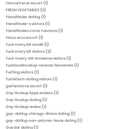
fremont eros escort
(1)
FRESH VEGETABLES
(2)
friendfinder dating
(1)
friendfinder-x visitors
(1)
friendfinderx como funciona
(1)
frisco eros escort
(1)
fuck marry kill randki
(1)
fuck marry kill visitors
(2)
fuck-marry-kill-inceleme visitors
(1)
fuckbookhookup-recenze Seznamka
(1)
FurFling visitors
(1)
fusfetisch-dating visitors
(1)
garland eros escort
(1)
Gay Hookup Apps reviews
(1)
Gay Hookup dating
(1)
Gay Hookup review
(1)
gay-dating-chicago-illinois dating
(1)
gay-dating-san-antonio-texas dating
(1)
Gaydar dating
(1)