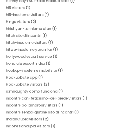
Hervey Bay+Australia hookup sites
(1)
hi5 visitors
(1)
hi5-inceleme visitors
(1)
Hinge visitors
(2)
hiristiyan-tarihleme alan
(1)
hitch sito di incontri
(1)
hitch-inceleme visitors
(1)
hitwe-inceleme yorumlar
(1)
hollywood escort service
(1)
honolulu escort index
(1)
hookup-inceleme mobil site
(1)
HookupDate app
(1)
HookupDate visitors
(2)
iamnaughty como funciona
(1)
incontri-con-feticismo-del-piede visitors
(1)
incontri-poliamorosi visitors
(1)
incontri-senza-glutine sito di incontri
(1)
IndianCupid visitors
(2)
indonesiancupid visitors
(1)