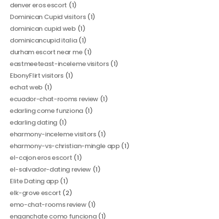
denver eros escort
(1)
Dominican Cupid visitors
(1)
dominican cupid web
(1)
dominicancupid italia
(1)
durham escort near me
(1)
eastmeeteast-inceleme visitors
(1)
EbonyFlirt visitors
(1)
echat web
(1)
ecuador-chat-rooms review
(1)
edarling come funziona
(1)
edarling dating
(1)
eharmony-inceleme visitors
(1)
eharmony-vs-christian-mingle app
(1)
el-cajon eros escort
(1)
el-salvador-dating review
(1)
Elite Dating app
(1)
elk-grove escort
(2)
emo-chat-rooms review
(1)
enganchate como funciona
(1)