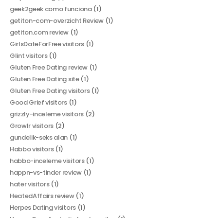
geek2geek como funciona
(1)
getiton-com-overzicht Review
(1)
getiton.com review
(1)
GirlsDateForFree visitors
(1)
Glint visitors
(1)
Gluten Free Dating review
(1)
Gluten Free Dating site
(1)
Gluten Free Dating visitors
(1)
Good Grief visitors
(1)
grizzly-inceleme visitors
(2)
Growlr visitors
(2)
gundelik-seks alan
(1)
Habbo visitors
(1)
habbo-inceleme visitors
(1)
happn-vs-tinder review
(1)
hater visitors
(1)
HeatedAffairs review
(1)
Herpes Dating visitors
(1)