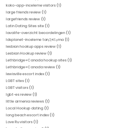
koko-app-inceleme visitors
(1)
large friends review
(1)
largefriends review
(1)
Latin Dating Sites site
(1)
lavalife-overzicht beoordelingen
(1)
ldsplanet-inceleme tanД±Еџma
(1)
lesbian hookup apps review
(1)
Lesbian Hookup review
(1)
Lethbridge+Canada hookup sites
(1)
Lethbridge+Canada review
(1)
lewisville escort index
(1)
LGBT sites
(1)
LGBT visitors
(1)
lgbt-es review
(1)
little armenia reviews
(1)
Local Hookup dating
(1)
long beach escort index
(1)
Love Ru visitors
(1)