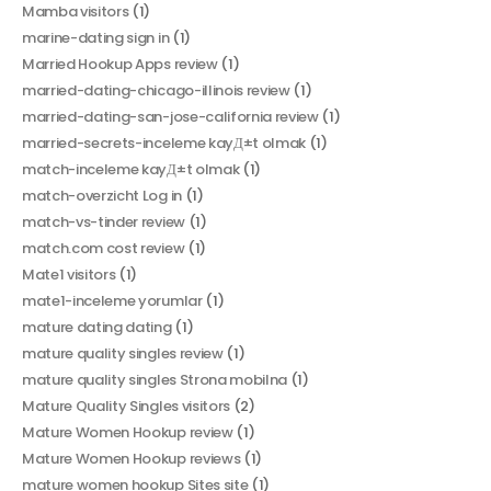
Mamba visitors
(1)
marine-dating sign in
(1)
Married Hookup Apps review
(1)
married-dating-chicago-illinois review
(1)
married-dating-san-jose-california review
(1)
married-secrets-inceleme kayД±t olmak
(1)
match-inceleme kayД±t olmak
(1)
match-overzicht Log in
(1)
match-vs-tinder review
(1)
match.com cost review
(1)
Mate1 visitors
(1)
mate1-inceleme yorumlar
(1)
mature dating dating
(1)
mature quality singles review
(1)
mature quality singles Strona mobilna
(1)
Mature Quality Singles visitors
(2)
Mature Women Hookup review
(1)
Mature Women Hookup reviews
(1)
mature women hookup Sites site
(1)