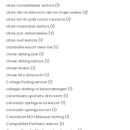
citas-crossdresser visitors
(1)
citas-de-la-eleccion-de-la-mujer review
(2)
citas-en-el-pais como funciona
(1)
citas-musicales visitors
(1)
citas-por-edad review
(2)
citas-sud visitors
(1)
clarksville escort near me
(1)
clover dating avis
(1)
clover dating visitors
(1)
clover review
(1)
clover sito di incontri
(1)
College Dating service
(1)
college-dating-nl beoordelingen
(1)
colombiancupid sito di incontri
(1)
colorado-springs eros escort
(1)
colorado-springs escort
(1)
Columbia+MO+Missouri dating
(1)
Compatible Partners visitors
(1)