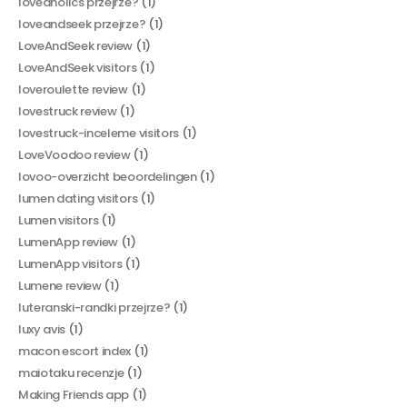
loveaholics przejrze?
(1)
loveandseek przejrze?
(1)
LoveAndSeek review
(1)
LoveAndSeek visitors
(1)
loveroulette review
(1)
lovestruck review
(1)
lovestruck-inceleme visitors
(1)
LoveVoodoo review
(1)
lovoo-overzicht beoordelingen
(1)
lumen dating visitors
(1)
Lumen visitors
(1)
LumenApp review
(1)
LumenApp visitors
(1)
Lumene review
(1)
luteranski-randki przejrze?
(1)
luxy avis
(1)
macon escort index
(1)
maiotaku recenzje
(1)
Making Friends app
(1)