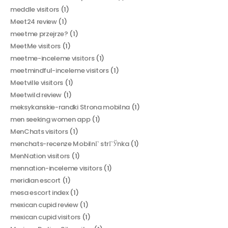
meddle visitors
(1)
Meet24 review
(1)
meetme przejrze?
(1)
MeetMe visitors
(1)
meetme-inceleme visitors
(1)
meetmindful-inceleme visitors
(1)
Meetville visitors
(1)
Meetwild review
(1)
meksykanskie-randki Strona mobilna
(1)
men seeking women app
(1)
MenChats visitors
(1)
menchats-recenze MobilnГ­ strГЎnka
(1)
MenNation visitors
(1)
mennation-inceleme visitors
(1)
meridian escort
(1)
mesa escort index
(1)
mexican cupid review
(1)
mexican cupid visitors
(1)