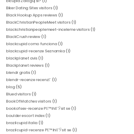
bicupid Zaloguj si?
(1)
Biker Dating Sites visitors
(1)
Black Hookup Apps reviews
(1)
BlackChristianPeopleMeet visitors
(1)
blackchristianpeoplemeet-inceleme visitors
(1)
BlackCrush review
(1)
blackcupid como funciona
(1)
blackcupid-recenze Seznamka
(1)
blackplanet avis
(1)
Blackplanet reviews
(1)
blendr gratis
(1)
blendr-recenze recenzГ­
(1)
blog
(5)
Blued visitors
(1)
BookOfMatches visitors
(1)
bookofsex-recenze PЕ™ihlГЎsit se
(1)
boulder escort index
(1)
brazilcupid italia
(1)
brazilcupid-recenze PЕ™ihlГЎsit se
(1)