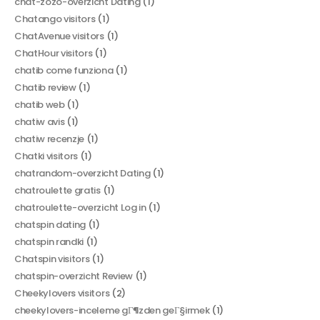
chat-zozo-overzicht Dating
(1)
Chatango visitors
(1)
ChatAvenue visitors
(1)
ChatHour visitors
(1)
chatib come funziona
(1)
Chatib review
(1)
chatib web
(1)
chatiw avis
(1)
chatiw recenzje
(1)
Chatki visitors
(1)
chatrandom-overzicht Dating
(1)
chatroulette gratis
(1)
chatroulette-overzicht Log in
(1)
chatspin dating
(1)
chatspin randki
(1)
Chatspin visitors
(1)
chatspin-overzicht Review
(1)
Cheekylovers visitors
(2)
cheekylovers-inceleme gГ¶zden geГ§irmek
(1)