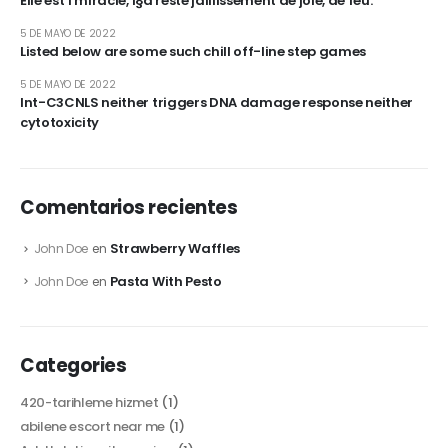
Elle est 1 miracle, i§a reste jaillissement de joie, de feu.
5 DE MAYO DE 2022
Listed below are some such chill off-line step games
5 DE MAYO DE 2022
Int-C3CNLS neither triggers DNA damage response neither
cytotoxicity
Comentarios recientes
Strawberry Waffles
John Doe
en
Pasta With Pesto
John Doe
en
Categories
420-tarihleme hizmet
(1)
abilene escort near me
(1)