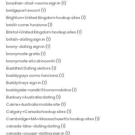
brazilian-chat-rooms sign in
(1)
bridgeport escort
(1)
Brighton+United Kingdom hookup sites
(1)
bristlr come funziona
(1)
Bristol+United Kingdom hookup sites
(1)
british-dating sign in
(1)
brony-dating sign in
(1)
bronymate gratis
(1)
bronymate sito di incontri
(1)
Buddhist Dating visitors
(1)
buddygays como funciona
(1)
BuddyGays sign in
(1)
buddyjskie-randki Strona mobilna
(1)
Bunbury+Australia dating
(1)
Cairns+Australia mobile site
(1)
Calgary+Canada hookup sites
(1)
Cambridge+MA+Massachusetts hookup sites
(1)
canada-bbw-dating dating
(1)
canada-cougar-dating sign in
(1)