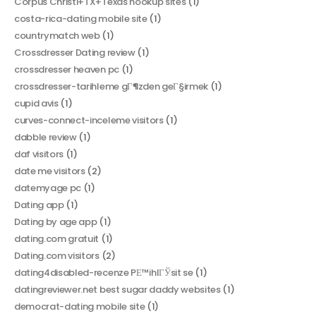
Corpus Christi+TX+Texas hookup sites
(1)
costa-rica-dating mobile site
(1)
countrymatch web
(1)
Crossdresser Dating review
(1)
crossdresser heaven pc
(1)
crossdresser-tarihleme gГ¶zden geГ§irmek
(1)
cupid avis
(1)
curves-connect-inceleme visitors
(1)
dabble review
(1)
daf visitors
(1)
date me visitors
(2)
datemyage pc
(1)
Dating app
(1)
Dating by age app
(1)
dating.com gratuit
(1)
Dating.com visitors
(2)
dating4disabled-recenze PЕ™ihlГЎsit se
(1)
datingreviewer.net best sugar daddy websites
(1)
democrat-dating mobile site
(1)