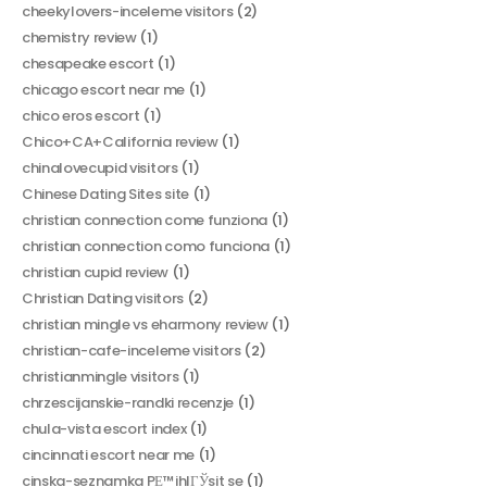
cheekylovers-inceleme visitors
(2)
chemistry review
(1)
chesapeake escort
(1)
chicago escort near me
(1)
chico eros escort
(1)
Chico+CA+California review
(1)
chinalovecupid visitors
(1)
Chinese Dating Sites site
(1)
christian connection come funziona
(1)
christian connection como funciona
(1)
christian cupid review
(1)
Christian Dating visitors
(2)
christian mingle vs eharmony review
(1)
christian-cafe-inceleme visitors
(2)
christianmingle visitors
(1)
chrzescijanskie-randki recenzje
(1)
chula-vista escort index
(1)
cincinnati escort near me
(1)
cinska-seznamka PЕ™ihlГЎsit se
(1)