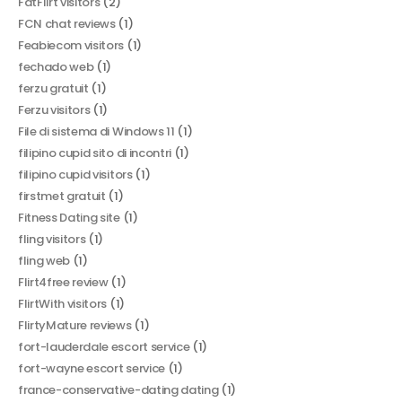
FatFlirt visitors
(2)
FCN chat reviews
(1)
Feabiecom visitors
(1)
fechado web
(1)
ferzu gratuit
(1)
Ferzu visitors
(1)
File di sistema di Windows 11
(1)
filipino cupid sito di incontri
(1)
filipino cupid visitors
(1)
firstmet gratuit
(1)
Fitness Dating site
(1)
fling visitors
(1)
fling web
(1)
Flirt4free review
(1)
FlirtWith visitors
(1)
FlirtyMature reviews
(1)
fort-lauderdale escort service
(1)
fort-wayne escort service
(1)
france-conservative-dating dating
(1)