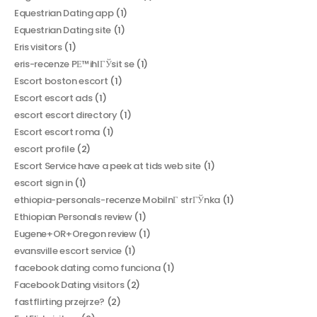
Equestrian Dating app
(1)
Equestrian Dating site
(1)
Eris visitors
(1)
eris-recenze PЕ™ihlГЎsit se
(1)
Escort boston escort
(1)
Escort escort ads
(1)
escort escort directory
(1)
Escort escort roma
(1)
escort profile
(2)
Escort Service have a peek at tids web site
(1)
escort sign in
(1)
ethiopia-personals-recenze MobilnГ­ strГЎnka
(1)
Ethiopian Personals review
(1)
Eugene+OR+Oregon review
(1)
evansville escort service
(1)
facebook dating como funciona
(1)
Facebook Dating visitors
(2)
fastflirting przejrze?
(2)