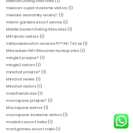
Mexican Dating Sites sites
(1)
mexican-cupid-inceleme visitors
(1)
mexicke-seznamky recenzГ­
(1)
miami-gardens escort service
(1)
Middle Eastern Dating Sites sites
(1)
Milfaholic visitors
(1)
millionairematch-recenze PЕ™ihlГЎsit se
(1)
Milwaukee+WI+Wisconsin hookup sites
(1)
mingle2 przejrze?
(1)
mingle2 visitors
(1)
minichat przejrze?
(1)
Minichat review
(1)
Minichat visitors
(1)
mobifriends avis
(1)
mocospace przejrze?
(1)
Mocospace visitors
(1)
mocospace-inceleme visitors
(1)
modesto escort index
(1)
montgomery escort index
(1)