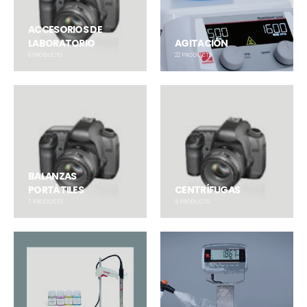
ACCESORIOS DE
LABORATORIO
AGITACIÓN
6
PRODUCTS
22
PRODUCTS
BALANZAS
PORTÁTILES
CENTRÍFUGAS
7
PRODUCTS
5
PRODUCTS