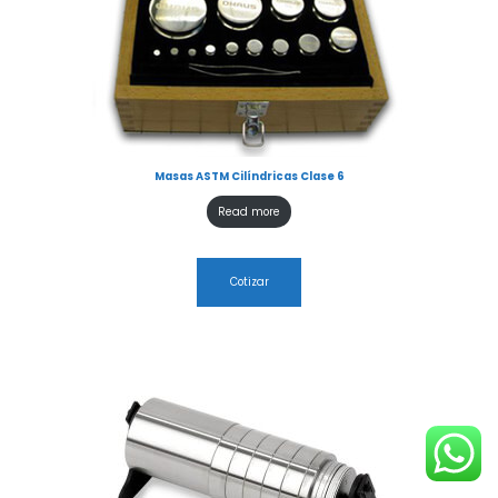
Masas ASTM Cilíndricas Clase 6
Read more
Cotizar