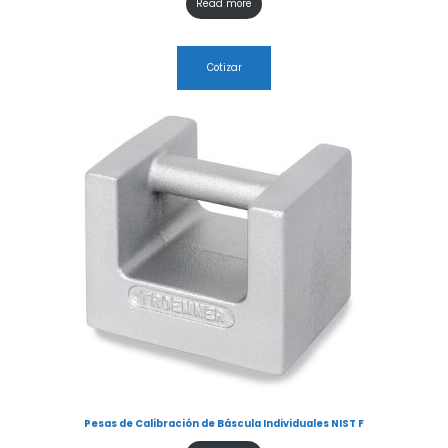
Read more
Cotizar
Pesas de Calibración de Báscula Individuales NIST F