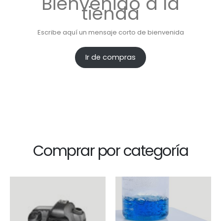
Bienvenido a la
tienda
Escribe aquí un mensaje corto de bienvenida
Ir de compras
Comprar por categoría