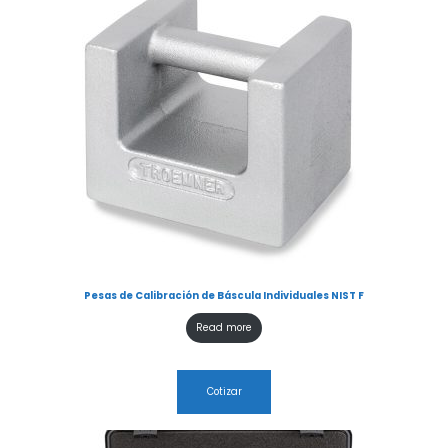
Pesas de Calibración de Báscula Individuales NIST F
Read more
Cotizar