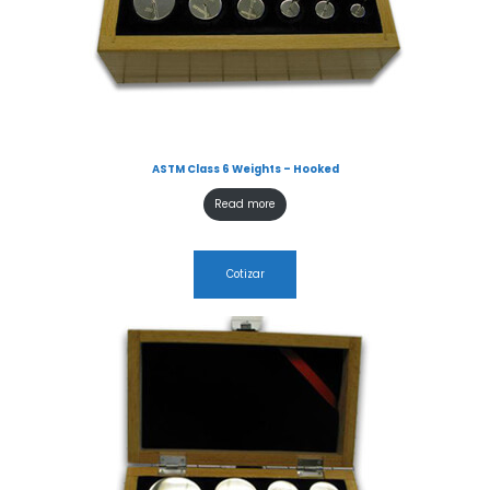
ASTM Class 6 Weights – Hooked
Read more
Cotizar