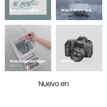
ELECTROQUÍMICA
PESAJE INDUSTRIAL
14
PRODUCTS
20
PRODUCTS
PESAJE LABORATORIO
PIPETAS
28
PRODUCTS
1
PRODUCT
Nuevo en